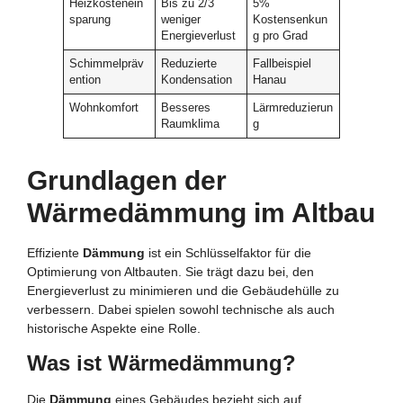
Heizkostenein
Bis zu 2/3
5%
sparung
weniger
Kostensenkun
Energieverlust
g pro Grad
Schimmelpräv
Reduzierte
Fallbeispiel
ention
Kondensation
Hanau
Wohnkomfort
Besseres
Lärmreduzierun
Raumklima
g
Grundlagen der
Wärmedämmung im Altbau
Effiziente
Dämmung
ist ein Schlüsselfaktor für die
Optimierung von Altbauten. Sie trägt dazu bei, den
Energieverlust zu minimieren und die Gebäudehülle zu
verbessern. Dabei spielen sowohl technische als auch
historische Aspekte eine Rolle.
Was ist Wärmedämmung?
Die
Dämmung
eines Gebäudes bezieht sich auf