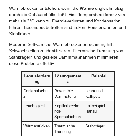
Wärmebrücken entstehen, wenn die
Wärme
ungleichmäßig
durch die Gebäudehülle fließt. Eine Temperaturdifferenz von
mehr als 3°C kann zu Energieverlusten und Kondensation
führen. Besonders betroffen sind Ecken, Fensterrahmen und
Stahlträger.
Moderne Software zur Wärmebrückenberechnung hilft,
Schwachstellen zu identifizieren. Thermische Trennung von
Stahlträgern und gezielte Dämmmaßnahmen minimieren
diese Probleme effektiv.
Herausforderu
Lösungsansat
Beispiel
ng
z
Denkmalschut
Reversible
Lehm und
z
Dämmstoffe
Kalkputz
Feuchtigkeit
Kapillarbreche
Fallbeispiel
nde
Hanau
Sperrschichten
Wärmebrücken
Thermische
Stahlträger
Trennung