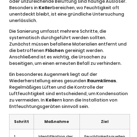
oder unzureichende Belüftung sind häufige Auslöser.
Besonders in
Keller
bereichen, wo Feuchtigkeit oft
unentdeckt bleibt, ist eine gründliche Untersuchung
unerlässlich.
Die Sanierung umfasst mehrere Schritte, die
systematisch durchgeführt werden sollten.
Zunächst müssen befallene Materialien entfernt und
die betroffenen
Flächen
gereinigt werden.
Anschließend ist es wichtig, die Ursachen zu
beseitigen, um einen erneuten Befall zu verhindern.
Ein besonderes Augenmerk liegt auf der
Wiederherstellung eines gesunden
Raumklimas
.
Regelmäßiges Lüften und die Kontrolle der
Luftfeuchtigkeit sind entscheidend, um Kondensation
zu vermeiden. In
Keller
n kann die Installation von
Entfeuchtungsgeräten sinnvoll sein.
Schritt
Maßnahme
Ziel
1
Identifikation der
Feuchtigkeitsquellen