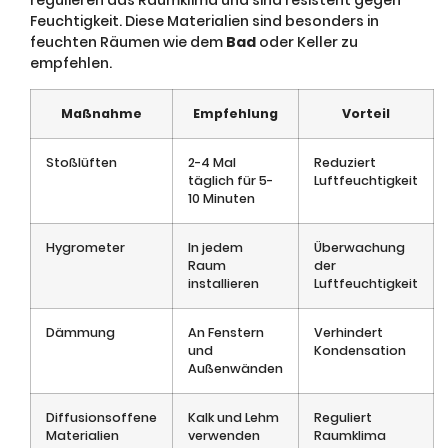
regulieren das Raumklima und sind resistent gegen
Feuchtigkeit. Diese Materialien sind besonders in
feuchten Räumen wie dem
Bad
oder Keller zu
empfehlen.
Maßnahme
Empfehlung
Vorteil
Stoßlüften
2-4 Mal
Reduziert
täglich für 5-
Luftfeuchtigkeit
10 Minuten
Hygrometer
In jedem
Überwachung
Raum
der
installieren
Luftfeuchtigkeit
Dämmung
An Fenstern
Verhindert
und
Kondensation
Außenwänden
Diffusionsoffene
Kalk und Lehm
Reguliert
Materialien
verwenden
Raumklima