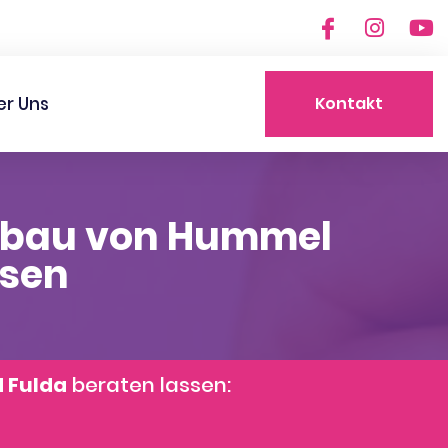
er Uns
Kontakt
nbau von Hummel
usen
d Fulda
beraten lassen: