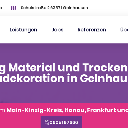
e
Schulstraße 2 63571 Gelnhausen
Leistungen
Jobs
Referenzen
Üb
aterial und Trocke
dekoration in Gelnha
aum
Main-Kinzig-Kreis, Hanau, Frankfurt un
06051 97666