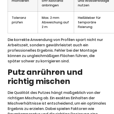
montieren
cm-Abstand
und Wasserwaage
anbringen
nutzen
Toleranz
Max. 2 mm
Heißkleber für
prüfen
Abweichung auf
temporäre
2 m
Fixierung
Die korrekte Anwendung von Profilen spart nicht nur
Arbeitszeit, sondern gewährleistet auch ein
professionelles Ergebnis. Fehler bei der Montage
können zu ungleichmäßigen Flächen führen, die
später schwer zu korrigieren sind.
Putz anrühren und
richtig mischen
Die Qualität des Putzes hängt maßgeblich von der
richtigen Mischung ab. Ein exaktes Einhalten der
Mischverhältnisse ist entscheidend, um ein optimales
Ergebnis zu erzielen. Dabei spielen Faktoren wie
Raumtemperatur und die richtige Dosierung eine