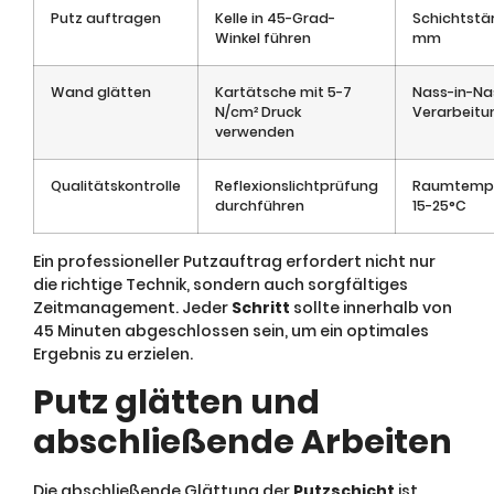
Putz auftragen
Kelle in 45-Grad-
Schichtstär
Winkel führen
mm
Wand glätten
Kartätsche mit 5-7
Nass-in-Na
N/cm² Druck
Verarbeitu
verwenden
Qualitätskontrolle
Reflexionslichtprüfung
Raumtempe
durchführen
15-25°C
Ein professioneller Putzauftrag erfordert nicht nur
die richtige Technik, sondern auch sorgfältiges
Zeitmanagement. Jeder
Schritt
sollte innerhalb von
45 Minuten abgeschlossen sein, um ein optimales
Ergebnis zu erzielen.
Putz glätten und
abschließende Arbeiten
Die abschließende Glättung der
Putzschicht
ist