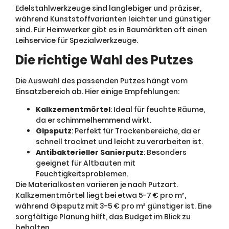
Edelstahlwerkzeuge sind langlebiger und präziser,
während Kunststoffvarianten leichter und günstiger
sind. Für Heimwerker gibt es in Baumärkten oft einen
Leihservice für Spezialwerkzeuge.
Die richtige Wahl des Putzes
Die Auswahl des passenden Putzes hängt vom
Einsatzbereich ab. Hier einige Empfehlungen:
Kalkzementmörtel
: Ideal für feuchte Räume,
da er schimmelhemmend wirkt.
Gipsputz
: Perfekt für Trockenbereiche, da er
schnell trocknet und leicht zu verarbeiten ist.
Antibakterieller Sanierputz
: Besonders
geeignet für Altbauten mit
Feuchtigkeitsproblemen.
Die Materialkosten variieren je nach Putzart.
Kalkzementmörtel liegt bei etwa 5-7 € pro m²,
während Gipsputz mit 3-5 € pro m² günstiger ist. Eine
sorgfältige Planung hilft, das Budget im Blick zu
behalten.