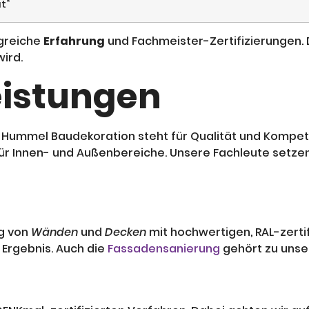
t“
greiche
Erfahrung
und Fachmeister-Zertifizierungen. D
ird.
eistungen
 Hummel Baudekoration steht für Qualität und Kompet
ür Innen- und Außenbereiche. Unsere Fachleute setzen
g von
Wänden
und
Decken
mit hochwertigen, RAL-zerti
 Ergebnis. Auch die
Fassadensanierung
gehört zu uns