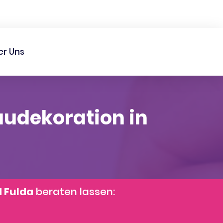
er Uns
audekoration in
d Fulda
beraten lassen: