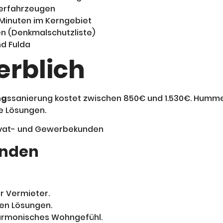
lerfahrzeugen
 Minuten im Kerngebiet
en (Denkmalschutzliste)
d Fulda
erblich
ng
ssanierung kostet zwischen 850€ und 1.530€. Hummel
te Lösungen.
unden
r Vermieter.
ten Lösungen.
harmonisches Wohngefühl.