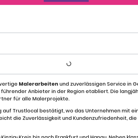
wertige
Malerarbeiten
und zuverlässigen Service in 
 führender Anbieter in der Region etabliert. Die langj
er für alle Malerprojekte.
ng auf Trustlocal bestätigt, wo das Unternehmen mit e
eicht die Zuverlässigkeit und Kundenzufriedenheit, d
-Kinzig-Kreis bis nach Frankfurt und Hanau. Neben kla