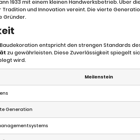
nn 1933 mit einem kleinen Handwerksbetrieb. Über di
r Tradition und Innovation vereint. Die vierte Genera
e Gründer.
eit
dekoration entspricht den strengen Standards des T
tät
zu gewährleisten. Diese Zuverlässigkeit spiegelt si
legt wird.
Meilenstein
ens
te Generation
smanagementsystems