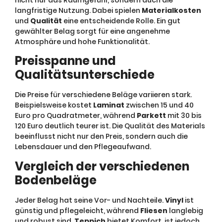
nicht nur das Raumgefühl, sondern auch die
langfristige Nutzung. Dabei spielen
Materialkosten
und
Qualität
eine entscheidende Rolle. Ein gut
gewählter Belag sorgt für eine angenehme
Atmosphäre und hohe Funktionalität.
Preisspanne und
Qualitätsunterschiede
Die Preise für verschiedene Beläge variieren stark.
Beispielsweise kostet
Laminat
zwischen 15 und 40
Euro pro Quadratmeter, während
Parkett
mit 30 bis
120 Euro deutlich teurer ist. Die Qualität des Materials
beeinflusst nicht nur den Preis, sondern auch die
Lebensdauer und den Pflegeaufwand.
Vergleich der verschiedenen
Bodenbeläge
Jeder Belag hat seine Vor- und Nachteile.
Vinyl
ist
günstig und pflegeleicht, während
Fliesen
langlebig
und robust sind.
Teppich
bietet Komfort, ist jedoch