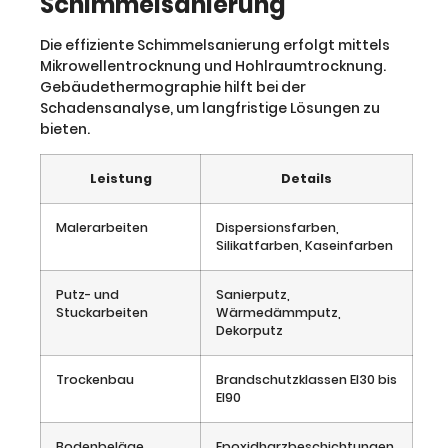
Schimmelsanierung
Die effiziente Schimmelsanierung erfolgt mittels
Mikrowellentrocknung und Hohlraumtrocknung.
Gebäudethermographie hilft bei der
Schadensanalyse, um langfristige Lösungen zu
bieten.
Leistung
Details
Malerarbeiten
Dispersionsfarben,
Silikatfarben, Kaseinfarben
Putz- und
Sanierputz,
Stuckarbeiten
Wärmedämmputz,
Dekorputz
Trockenbau
Brandschutzklassen EI30 bis
EI90
Bodenbeläge
Epoxidharzbeschichtungen,