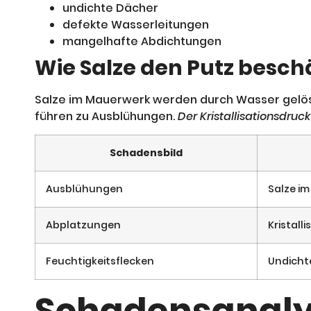
undichte Dächer
defekte Wasserleitungen
mangelhafte Abdichtungen
Wie Salze den Putz besc
Salze im Mauerwerk werden durch Wasser gelöst 
führen zu Ausblühungen.
Der Kristallisationsdru
Schadensbild
Ausblühungen
Salze i
Abplatzungen
Kristall
Feuchtigkeitsflecken
Undichte