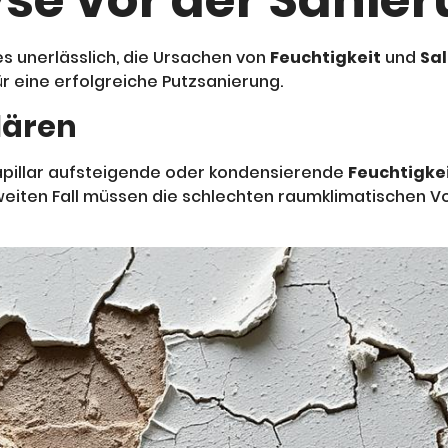
e vor der Sanie
es unerlässlich, die Ursachen von
Feuchtigkeit
und
Sa
 eine erfolgreiche Putzsanierung.
lären
apillar aufsteigende oder kondensierende
Feuchtigke
weiten Fall müssen die schlechten raumklimatischen 