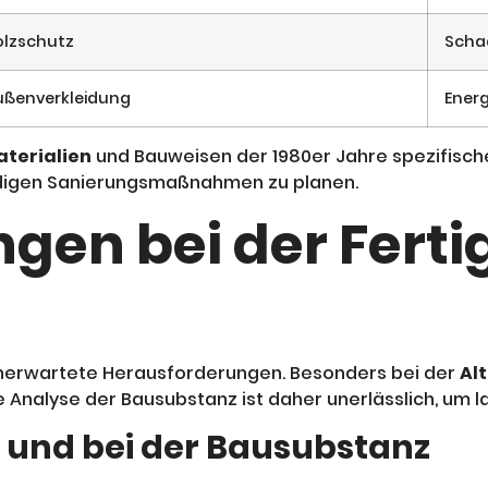
olzschutz
Scha
ußenverkleidung
Ener
terialien
und Bauweisen der 1980er Jahre spezifische
endigen Sanierungsmaßnahmen zu planen.
gen bei der Fert
unerwartete Herausforderungen. Besonders bei der
Al
e Analyse der Bausubstanz ist daher unerlässlich, um 
 und bei der Bausubstanz