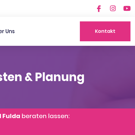
er Uns
Kontakt
sten & Planung
d Fulda
beraten lassen: