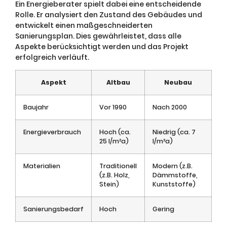
Ein Energieberater spielt dabei eine entscheidende
Rolle. Er analysiert den Zustand des Gebäudes und
entwickelt einen maßgeschneiderten
Sanierungsplan. Dies gewährleistet, dass alle
Aspekte berücksichtigt werden und das Projekt
erfolgreich verläuft.
Aspekt
Altbau
Neubau
Baujahr
Vor 1990
Nach 2000
Energieverbrauch
Hoch (ca.
Niedrig (ca. 7
25 l/m²a)
l/m²a)
Materialien
Traditionell
Modern (z.B.
(z.B. Holz,
Dämmstoffe,
Stein)
Kunststoffe)
Sanierungsbedarf
Hoch
Gering