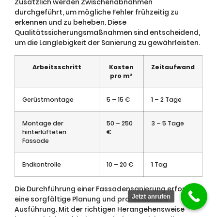
Zusätzlich werden Zwischenabnahmen
durchgeführt, um mögliche Fehler frühzeitig zu
erkennen und zu beheben. Diese
Qualitätssicherungsmaßnahmen sind entscheidend,
um die Langlebigkeit der Sanierung zu gewährleisten.
Arbeitsschritt
Kosten
Zeitaufwand
pro m²
Gerüstmontage
5 – 15 €
1 – 2 Tage
Montage der
50 – 250
3 – 5 Tage
hinterlüfteten
€
Fassade
Endkontrolle
10 – 20 €
1 Tag
Die Durchführung einer Fassadensanierung erfordert
Jetzt anrufen
eine sorgfältige Planung und professionelle
Ausführung. Mit der richtigen Herangehensweise