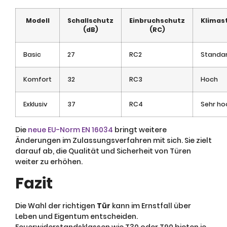
Modell
Schallschutz
Einbruchschutz
Klimast
(dB)
(RC)
Basic
27
RC2
Standa
Komfort
32
RC3
Hoch
Exklusiv
37
RC4
Sehr ho
Die
neue EU-Norm EN 16034
bringt weitere
Änderungen im Zulassungsverfahren mit sich. Sie zielt
darauf ab, die Qualität und Sicherheit von Türen
weiter zu erhöhen.
Fazit
Die Wahl der richtigen
Tür
kann im Ernstfall über
Leben und Eigentum entscheiden.