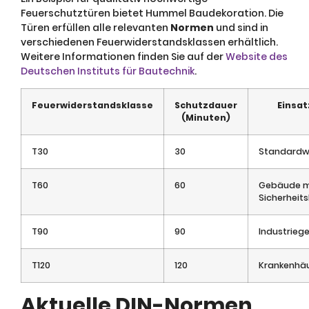
Feuerschutztüren bietet Hummel Baudekoration. Die
Türen erfüllen alle relevanten
Normen
und sind in
verschiedenen Feuerwiderstandsklassen erhältlich.
Weitere Informationen finden Sie auf der
Website des
Deutschen Instituts für Bautechnik
.
Feuerwiderstandsklasse
Schutzdauer
Einsat
(Minuten)
T30
30
Standard
T60
60
Gebäude m
Sicherheit
T90
90
Industrie
T120
120
Krankenhäu
Aktuelle DIN-Normen