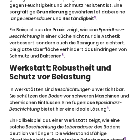
gegen Feuchtigkeit und Schmutz resistent ist. Eine
sorgfältige
Grundierung
gewährleistet dabei eine
9
lange
Lebensdauer
und Beständigkeit
.
Ein Beispiel aus der Praxis zeigt, wie eine
Epoxidharz-
Beschichtung
in einer Küche nicht nur die Ästhetik
verbessert, sondern auch die Reinigung erleichtert.
Die glatte Oberfläche verhindert das Eindringen von
8
Schmutz und Bakterien
.
Werkstatt: Robustheit und
Schutz vor Belastung
In Werkstätten sind
Beschichtungen
unverzichtbar.
Sie schützen den
Boden
vor schweren Maschinen und
chemischen Einflüssen. Eine fugenlose
Epoxidharz-
8
Beschichtung
bietet hier eine ideale Lösung
.
Ein Fallbeispiel aus einer Werkstatt zeigt, wie eine
solche
Beschichtung
die
Lebensdauer
des Bodens
deutlich verlängert. Die widerstandsfähige
9
Oberfläche hält selbst starken Belastungen stand
.