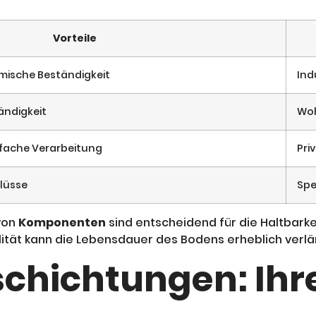
Vorteile
emische Beständigkeit
Ind
ändigkeit
Woh
nfache Verarbeitung
Pri
lüsse
Spe
von
Komponenten
sind entscheidend für die Haltbarke
lität kann die Lebensdauer des Bodens erheblich verlä
chichtungen: Ihre